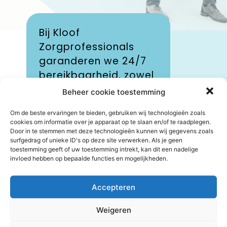
Onze korte
communicati
Kloof
betekenen 
gprofessionals
intern snel 
anderen we 24/7
schakelen. 
eikbaarheid, zowel
gaat om ee
fonisch, via
Beheer cookie toestemming
spoedaanvr
ts-app als per
extra perso
Om de beste ervaringen te bieden, gebruiken wij technologieën zoals
l, dus ook buiten
cookies om informatie over je apparaat op te slaan en/of te raadplegen.
een wijzigin
toortijden en in het
Door in te stemmen met deze technologieën kunnen wij gegevens zoals
rooster, u k
surfgedrag of unieke ID's op deze site verwerken. Als je geen
kend. Dit geldt
toestemming geeft of uw toestemming intrekt, kan dit een nadelige
vertrouwen 
el voor onze
invloed hebben op bepaalde functies en mogelijkheden.
direct actie
rachtgevers als
ondernemen
r ons personeel.
Accepteren
verhoogt ni
kzij onze korte
onze efficië
Weigeren
municatielijnen is
zorgt er oo