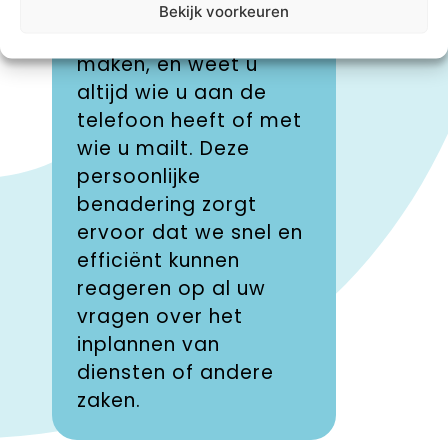
 makkelijk om
Bekijk voorkeuren
u altijd op
ect contact te
bent van de
en, en weet u
van uw aan
ijd wie u aan de
Dankzij onz
efoon heeft of met
geavancee
 u mailt. Deze
systemen k
soonlijke
snel duideli
adering zorgt
bieden over
oor dat we snel en
invulling va
iciënt kunnen
We hebben 
geren op al uw
inzicht in de
gen over het
beschikbaa
lannen van
ons persone
nsten of andere
kunnen daa
en.
direct reag
behoeften.